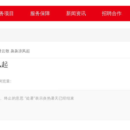
务项目
服务保障
新闻资讯
招聘合作
暑云散 袅袅凉风起
风起
浏览量:
藏、终止的意思 “处暑”表示炎热暑天已经结束