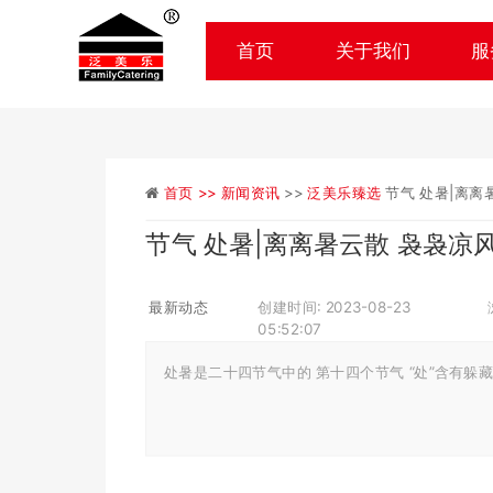
首页
关于我们
服
首页 >>
新闻资讯
>>
泛美乐臻选
节气 处暑|离离
节气 处暑|离离暑云散 袅袅凉
最新动态
创建时间: 2023-08-23
05:52:07
处暑是二十四节气中的 第十四个节气 “处”含有躲