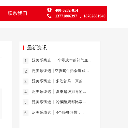
400-0282-814
联系我们
13771806397 ， 18762881940
最新资讯
泛美乐臻选│一个零成本的补气血...
1
泛美乐臻选 │空腹喝牛奶会造成...
2
泛美乐臻选 │ 多吃苦瓜，真的...
3
泛美乐臻选 │ 夏季超级排毒的...
4
泛美乐臻选 │ 冷藏酸奶都比常...
5
泛美乐臻选 │ 4个晚餐习惯，...
6